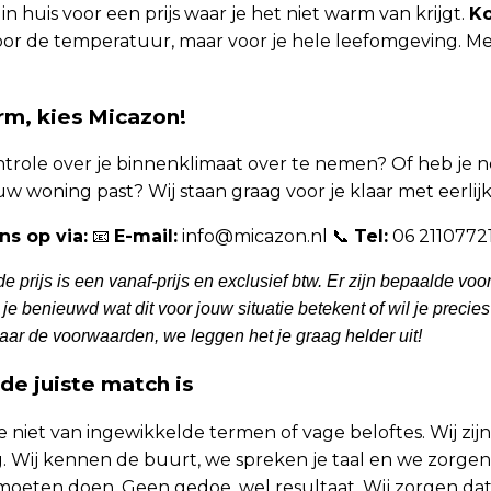
 in huis voor een prijs waar je het niet warm van krijgt.
Ko
or de temperatuur, maar voor je hele leefomgeving. M
arm, kies Micazon!
ntrole over je binnenklimaat over te nemen? Of heb je 
uw woning past? Wij staan graag voor je klaar met eerlijk
s op via:
📧
E-mail:
info@micazon.nl 📞
Tel:
06 2110772
 prijs is een vanaf-prijs en exclusief btw. Er zijn bepaalde v
e benieuwd wat dit voor jouw situatie betekent of wil je precie
aar de voorwaarden, we leggen het je graag helder uit!
e juiste match is
niet van ingewikkelde termen of vage beloftes. Wij zijn
rg. Wij kennen de buurt, we spreken je taal en we zorgen v
ten doen. Geen gedoe, wel resultaat. Wij zorgen dat jij