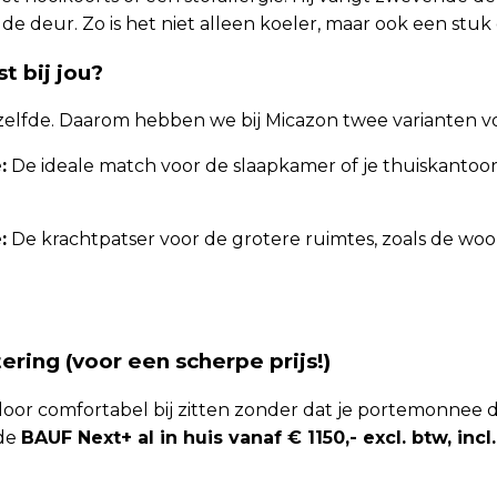
de deur. Zo is het niet alleen koeler, maar ook een stuk
t bij jou?
zelfde. Daarom hebben we bij Micazon twee varianten voo
:
De ideale match voor de slaapkamer of je thuiskantoor.
:
De krachtpatser voor de grotere ruimtes, zoals de w
ring (voor een scherpe prijs!)
ar door comfortabel bij zitten zonder dat je portemonnee d
 de
BAUF Next+ al in huis vanaf € 1150,- excl. btw, in