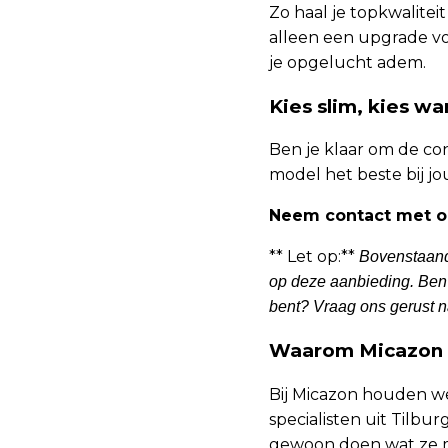
Zo haal je topkwaliteit
alleen een upgrade vo
je opgelucht adem.
Kies slim, kies w
Ben je klaar om de co
model het beste bij jo
Neem contact met on
** Let op:**
Bovenstaande
op deze aanbieding. Ben j
bent? Vraag ons gerust n
Waarom Micazon d
Bij Micazon houden we 
specialisten uit Tilbu
gewoon doen wat ze moe