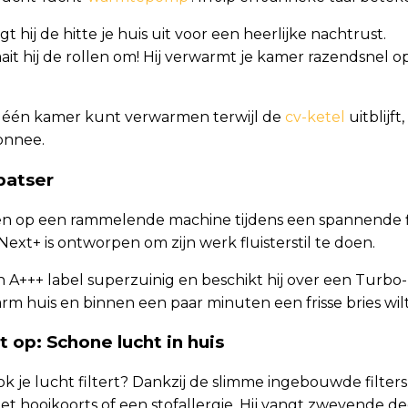
gt hij de hitte je huis uit voor een heerlijke nachtrust.
ait hij de rollen om! Hij verwarmt je kamer razendsnel o
t één kamer kunt verwarmen terwijl de
cv-ketel
uitblijft
onnee.
tpatser
en op een rammelende machine tijdens een spannende f
ext+ is ontworpen om zijn werk fluisterstil te doen.
ijn A+++ label superzuinig en beschikt hij over een Turbo
rm huis en binnen een paar minuten een frisse bries wil
 op: Schone lucht in huis
ok je lucht filtert? Dankzij de slimme ingebouwde filters 
 hooikoorts of een stofallergie. Hij vangt zwevende de