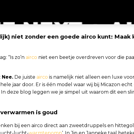
ijk) niet zonder een goede airco kunt: Maak
ag: “Is zo’n
airco
niet een beetje overdreven voor die pa
:
Nee.
De juiste
airco
is namelijk niet alleen een luxe voo
ele jaar door. Er is één model waar wij bij Micazon echt 
. In deze blog leggen we je simpel uit waarom dit een sl
r, verwarmen is goud
en bij een airco direct aan zweetdruppels en hittegol
‘lucht-lucht-
warmtepomp
‘. In Jip en Janneke taal beteke