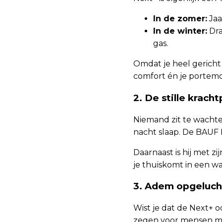
In de zomer:
Jaa
In de winter:
Dra
gas.
Omdat je heel gerich
comfort én je portem
2. De stille krach
Niemand zit te wacht
nacht slaap. De BAUF N
Daarnaast is hij met z
je thuiskomt in een wa
3. Adem opgelucht
Wist je dat de Next+ o
zegen voor mensen met