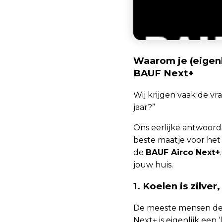
Waarom je (eigenl
BAUF Next+
Wij krijgen vaak de vra
jaar?”
Ons eerlijke antwoord
beste maatje voor het h
de
BAUF Airco Next+
jouw huis.
1. Koelen is zilve
De meeste mensen denk
Next+ is eigenlijk een 