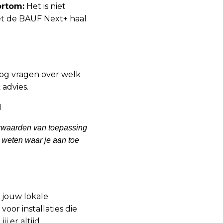
rtom:
Het is niet
et de BAUF Next+ haal
nog vragen over welk
 advies.
1
oorwaarden van toepassing
s weten waar je aan toe
 jouw lokale
oor installaties die
 er altijd