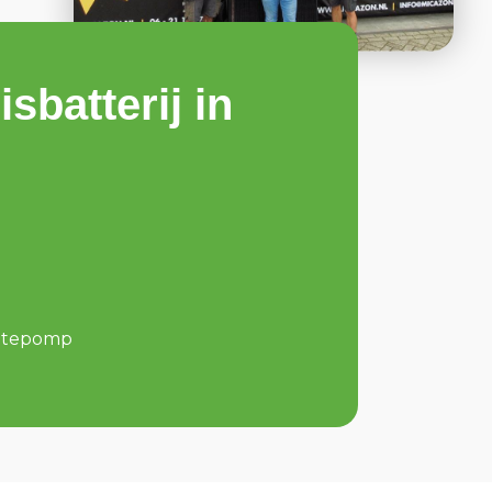
sbatterij in
rmtepomp