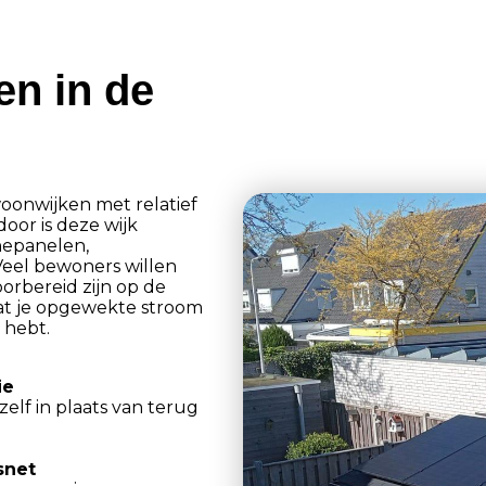
en in de
oonwijken met relatief
oor is deze wijk
nepanelen,
Veel bewoners willen
orbereid zijn op de
dat je opgewekte stroom
 hebt.
ie
elf in plaats van terug
snet