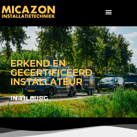
ERKEND EN
GECERTIFICEERD
INSTALLATEUR
IN TILBURG