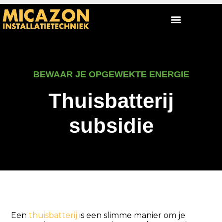
BEWAAR JE OPGEWEKTE ENERGIE
Thuisbatterij
subsidie
Een
thuisbatterij
is een slimme manier om je